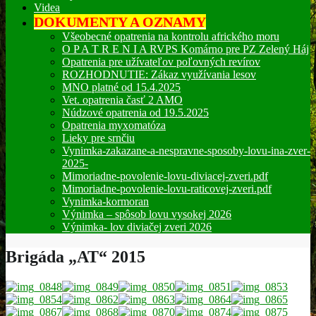
Videa
DOKUMENTY A OZNAMY
Všeobecné opatrenia na kontrolu afrického moru
O P A T R E N I A RVPS Komárno pre PZ Zelený Háj
Opatrenia pre užívateľov poľovných revírov
ROZHODNUTIE: Zákaz využívania lesov
MNO platné od 15.4.2025
Vet. opatrenia časť 2 AMO
Núdzové opatrenia od 19.5.2025
Opatrenia myxomatóza
Lieky pre srnčiu
Vynimka-zakazane-a-nespravne-sposoby-lovu-ina-zver-
2025-
Mimoriadne-povolenie-lovu-diviacej-zveri.pdf
Mimoriadne-povolenie-lovu-raticovej-zveri.pdf
Vynimka-kormoran
Výnimka – spôsob lovu vysokej 2026
Výnimka- lov diviačej zveri 2026
Brigáda „AT“ 2015