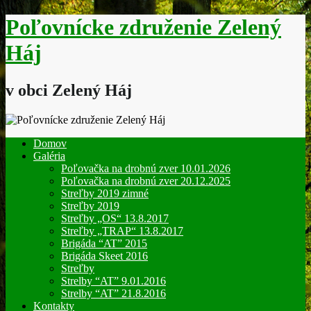
Skip
Poľovnícke združenie Zelený
to
content
Háj
v obci Zelený Háj
Domov
Galéria
Poľovačka na drobnú zver 10.01.2026
Poľovačka na drobnú zver 20.12.2025
Streľby 2019 zimné
Streľby 2019
Streľby „OS“ 13.8.2017
Streľby „TRAP“ 13.8.2017
Brigáda “AT” 2015
Brigáda Skeet 2016
Streľby
Strelby “AT” 9.01.2016
Strelby “AT” 21.8.2016
Kontakty